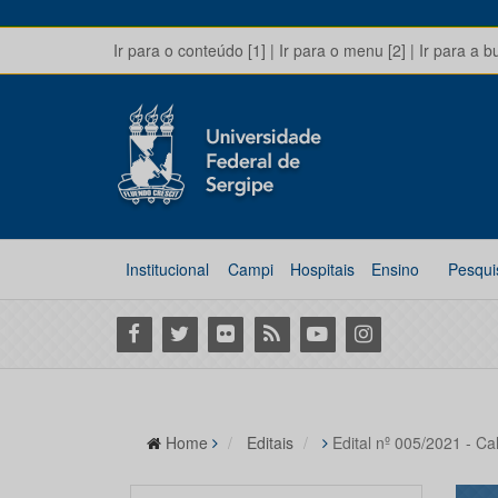
Ir para o conteúdo [1]
|
Ir para o menu [2]
|
Ir para a b
Institucional
Campi
Hospitais
Ensino
Pesqui
Facebook
Twitter
Flickr
RSS
Youtube
Instagram
Home
Editais
Edital nº 005/2021 - C