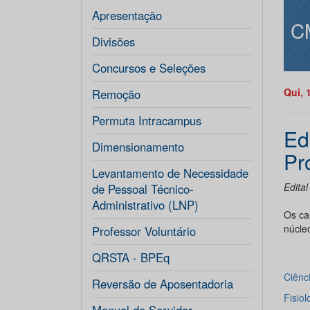
Apresentação
C
Divisões
Concursos e Seleções
Qui, 
Remoção
Permuta Intracampus
Ed
Dimensionamento
Pr
Levantamento de Necessidade
Edita
de Pessoal Técnico-
Administrativo (LNP)
Os ca
núcle
Professor Voluntário
QRSTA - BPEq
Ciênci
Reversão de Aposentadoria
Fisio