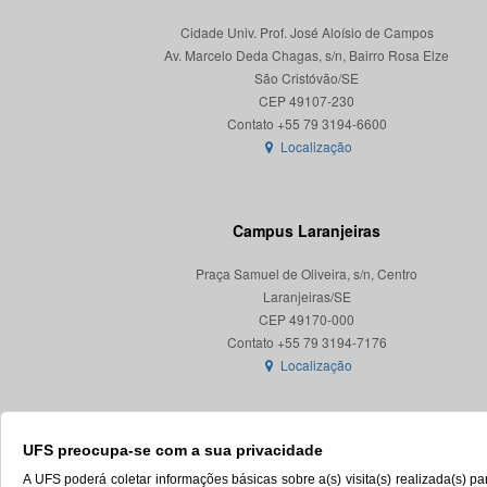
Cidade Univ. Prof. José Aloísio de Campos
Av. Marcelo Deda Chagas, s/n, Bairro Rosa Elze
São Cristóvão/SE
CEP 49107-230
Localização
Campus Laranjeiras
Praça Samuel de Oliveira, s/n, Centro
Laranjeiras/SE
CEP 49170-000
Localização
UFS preocupa-se com a sua privacidade
A UFS poderá coletar informações básicas sobre a(s) visita(s) realizada(s) 