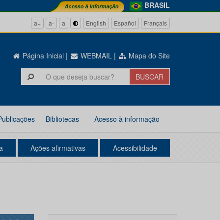
BRASIL
a+
a-
a
English
Español
Français
Página Inicial
|
WEBMAIL
|
Mapa do Site
Publicações
Bibliotecas
Acesso à informação
a
Ações afirmativas
Acessibilidade