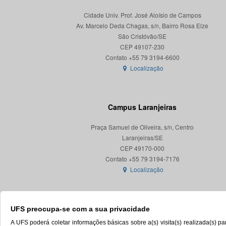
Cidade Univ. Prof. José Aloísio de Campos
Av. Marcelo Deda Chagas, s/n, Bairro Rosa Elze
São Cristóvão/SE
CEP 49107-230
Localização
Campus Laranjeiras
Praça Samuel de Oliveira, s/n, Centro
Laranjeiras/SE
CEP 49170-000
Localização
UFS preocupa-se com a sua privacidade
A UFS poderá coletar informações básicas sobre a(s) visita(s) realizada(s) 