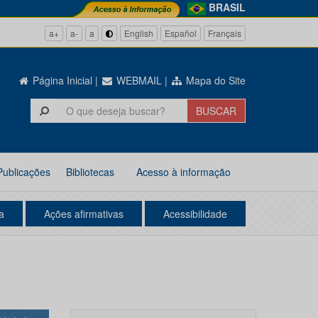
BRASIL
a+
a-
a
English
Español
Français
Página Inicial
|
WEBMAIL
|
Mapa do Site
Publicações
Bibliotecas
Acesso à informação
a
Ações afirmativas
Acessibilidade