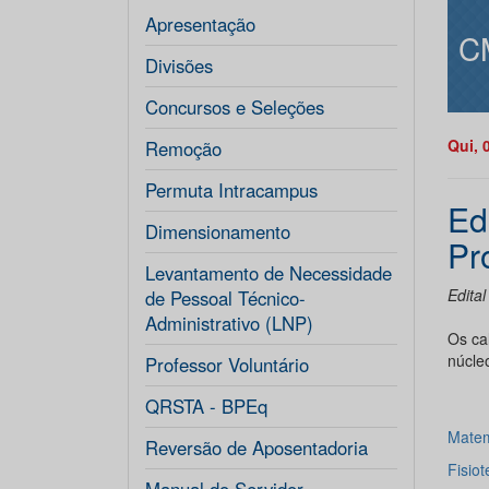
Apresentação
C
Divisões
Concursos e Seleções
Qui, 
Remoção
Permuta Intracampus
Ed
Dimensionamento
Pr
Levantamento de Necessidade
Edita
de Pessoal Técnico-
Administrativo (LNP)
Os ca
núcle
Professor Voluntário
QRSTA - BPEq
Matem
Reversão de Aposentadoria
Fisiot