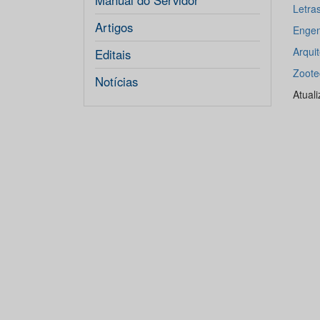
Manual do Servidor
Letras
Artigos
Engen
Arqui
Editais
Zoote
Notícias
Atual