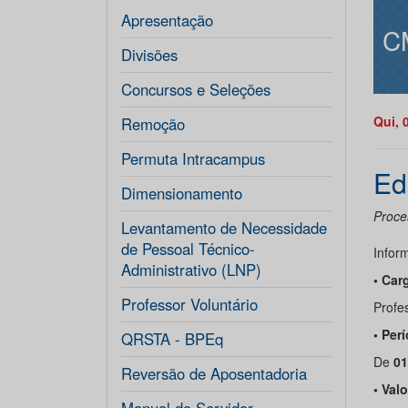
Apresentação
C
Divisões
Concursos e Seleções
Qui, 
Remoção
Permuta Intracampus
Ed
Dimensionamento
Proces
Levantamento de Necessidade
de Pessoal Técnico-
Infor
Administrativo (LNP)
• Car
Professor Voluntário
Profes
• Per
QRSTA - BPEq
De
01
Reversão de Aposentadoria
• Val