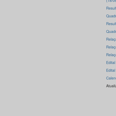
(18/0
Resul
Quadr
Resul
Quadr
Relaçã
Relaç
Relaç
Edita
Edita
Calen
Atual