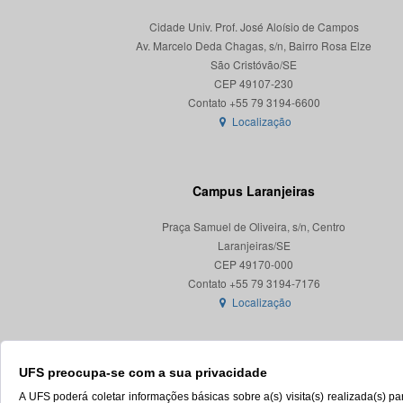
Cidade Univ. Prof. José Aloísio de Campos
Av. Marcelo Deda Chagas, s/n, Bairro Rosa Elze
São Cristóvão/SE
CEP 49107-230
Localização
Campus Laranjeiras
Praça Samuel de Oliveira, s/n, Centro
Laranjeiras/SE
CEP 49170-000
Localização
UFS preocupa-se com a sua privacidade
A UFS poderá coletar informações básicas sobre a(s) visita(s) realizada(s) 