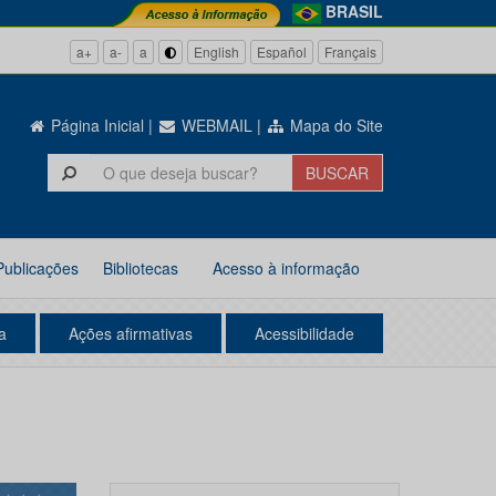
BRASIL
a+
a-
a
English
Español
Français
Página Inicial
|
WEBMAIL
|
Mapa do Site
Publicações
Bibliotecas
Acesso à informação
a
Ações afirmativas
Acessibilidade