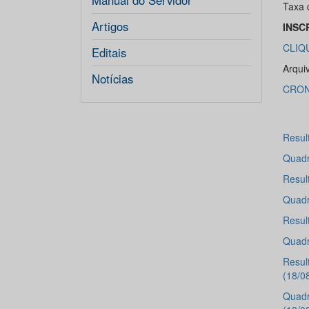
Manual do Servidor
Taxa 
Artigos
INSC
CLIQ
Editais
Arqui
Notícias
CRON
Resul
Quadr
Resul
Quadr
Result
Quadro
Resul
(18/0
Quadr