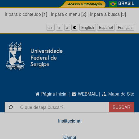
BRASIL
Ir para o conteúdo [1]
|
Ir para o menu [2]
|
Ir para a busca [3]
a+
a-
a
English
Español
Français
Página Inicial
|
WEBMAIL
|
Mapa do Site
Institucional
Campi