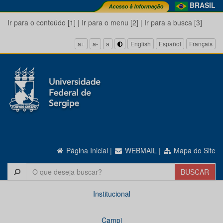
BRASIL
Ir para o conteúdo [1]
|
Ir para o menu [2]
|
Ir para a busca [3]
a+
a-
a
English
Español
Français
Página Inicial
|
WEBMAIL
|
Mapa do Site
Institucional
Campi