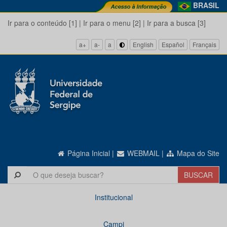
BRASIL
Ir para o conteúdo [1]
|
Ir para o menu [2]
|
Ir para a busca [3]
a+
a-
a
English
Español
Français
Página Inicial
|
WEBMAIL
|
Mapa do Site
Institucional
Campi