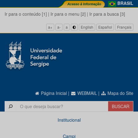
BRASIL
Ir para o conteúdo [1]
|
Ir para o menu [2]
|
Ir para a busca [3]
a+
a-
a
English
Español
Français
Página Inicial
|
WEBMAIL
|
Mapa do Site
Institucional
Campi