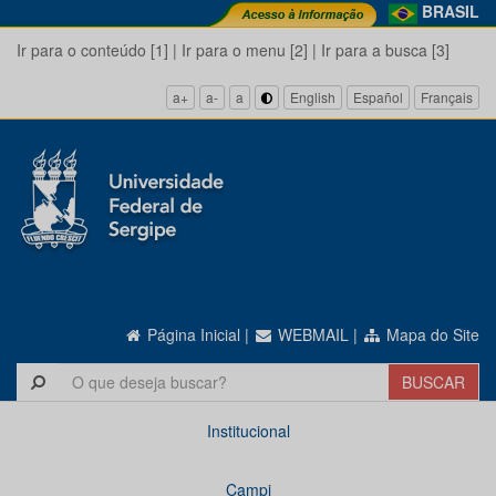
BRASIL
Ir para o conteúdo [1]
|
Ir para o menu [2]
|
Ir para a busca [3]
a+
a-
a
English
Español
Français
Página Inicial
|
WEBMAIL
|
Mapa do Site
Institucional
Campi