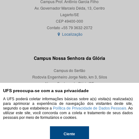
Campus Prof. Antônio Garcia Filho
Av. Governador Marcelo Déda, 13, Centro
Lagarto/SE
CEP 49400-000
Localização
Campus Nossa Senhora da Glória
Campus do Sertão
Rodovia Engenheiro Jorge Neto, km 3, Silos
Nossa Senhora da Glória/SE
CEP 49680-000
UFS preocupa-se com a sua privacidade
A UFS poderá coletar informações básicas sobre a(s) visita(s) realizada(s)
Localização
para aprimorar a experiência de navegação dos visitantes deste site,
segundo o que estabelece a
Política de Privacidade de Dados Pessoais.
Ao
utilizar este site, você concorda com a coleta e tratamento de seus dados
pessoais por meio de formulários e cookies.
© 2026. Todos os direitos reservados.
Ciente