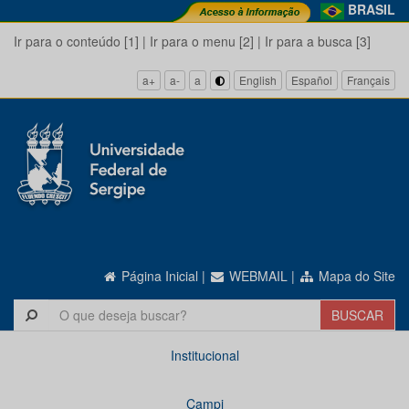
BRASIL
Ir para o conteúdo [1]
|
Ir para o menu [2]
|
Ir para a busca [3]
a+
a-
a
English
Español
Français
Página Inicial
|
WEBMAIL
|
Mapa do Site
Institucional
Campi