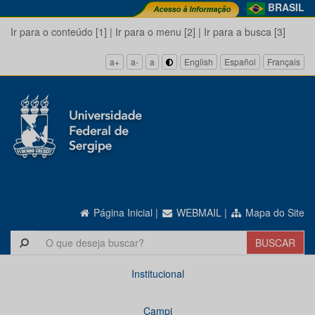
BRASIL
Ir para o conteúdo [1]
|
Ir para o menu [2]
|
Ir para a busca [3]
a+
a-
a
English
Español
Français
Página Inicial
|
WEBMAIL
|
Mapa do Site
Institucional
Campi