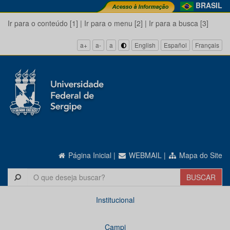
BRASIL
Ir para o conteúdo [1]
|
Ir para o menu [2]
|
Ir para a busca [3]
a+
a-
a
English
Español
Français
Página Inicial
|
WEBMAIL
|
Mapa do Site
Institucional
Campi