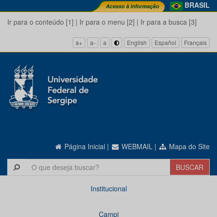
BRASIL
Ir para o conteúdo [1]
|
Ir para o menu [2]
|
Ir para a busca [3]
a+
a-
a
English
Español
Français
Página Inicial
|
WEBMAIL
|
Mapa do Site
Institucional
Campi