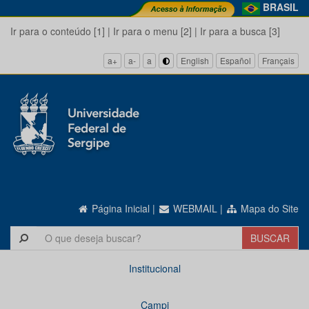
BRASIL
Ir para o conteúdo [1]
|
Ir para o menu [2]
|
Ir para a busca [3]
a+
a-
a
English
Español
Français
Página Inicial
|
WEBMAIL
|
Mapa do Site
Institucional
Campi