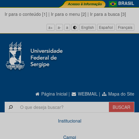
BRASIL
Ir para o conteúdo [1]
|
Ir para o menu [2]
|
Ir para a busca [3]
a+
a-
a
English
Español
Français
Página Inicial
|
WEBMAIL
|
Mapa do Site
Institucional
Campi