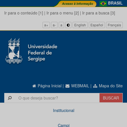
BRASIL
Ir para o conteúdo [1]
|
Ir para o menu [2]
|
Ir para a busca [3]
a+
a-
a
English
Español
Français
Página Inicial
|
WEBMAIL
|
Mapa do Site
Institucional
Campi