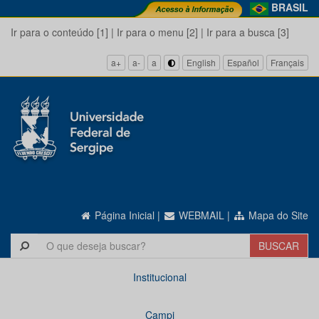
BRASIL
Ir para o conteúdo [1]
|
Ir para o menu [2]
|
Ir para a busca [3]
a+
a-
a
English
Español
Français
Página Inicial
|
WEBMAIL
|
Mapa do Site
Institucional
Campi