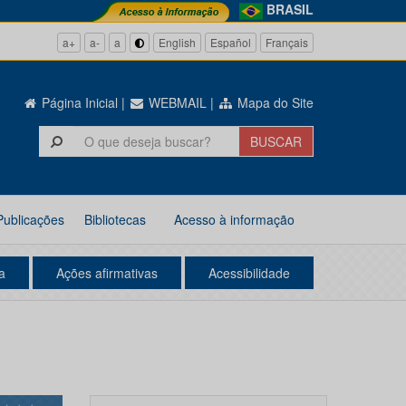
BRASIL
a+
a-
a
English
Español
Français
Página Inicial
|
WEBMAIL
|
Mapa do Site
Publicações
Bibliotecas
Acesso à informação
a
Ações afirmativas
Acessibilidade