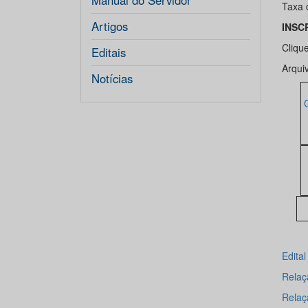
Manual do Servidor
Taxa 
Artigos
INSC
Cliqu
Editais
Arqui
Notícias
Edita
Relaçã
Relaç