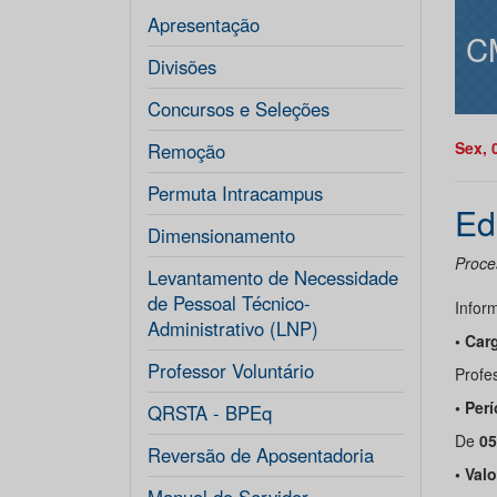
Apresentação
C
Divisões
Concursos e Seleções
Sex, 
Remoção
Permuta Intracampus
Ed
Dimensionamento
Proces
Levantamento de Necessidade
de Pessoal Técnico-
Infor
Administrativo (LNP)
• Car
Professor Voluntário
Profes
• Per
QRSTA - BPEq
De
05
Reversão de Aposentadoria
• Val