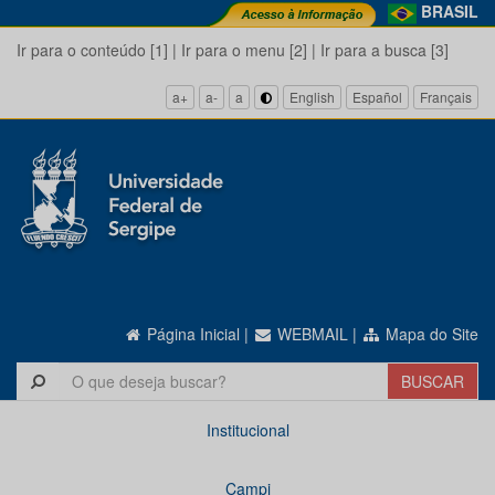
BRASIL
Ir para o conteúdo [1]
|
Ir para o menu [2]
|
Ir para a busca [3]
a+
a-
a
English
Español
Français
Página Inicial
|
WEBMAIL
|
Mapa do Site
Institucional
Campi