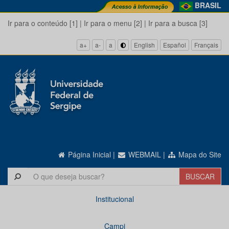
BRASIL
Ir para o conteúdo [1]
|
Ir para o menu [2]
|
Ir para a busca [3]
a+
a-
a
English
Español
Français
Página Inicial
|
WEBMAIL
|
Mapa do Site
Institucional
Campi