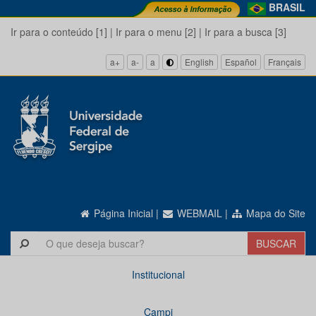
BRASIL
Ir para o conteúdo [1]
|
Ir para o menu [2]
|
Ir para a busca [3]
a+
a-
a
English
Español
Français
Página Inicial
|
WEBMAIL
|
Mapa do Site
Institucional
Campi