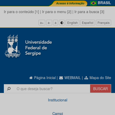
BRASIL
Ir para o conteúdo [1]
|
Ir para o menu [2]
|
Ir para a busca [3]
a+
a-
a
English
Español
Français
Página Inicial
|
WEBMAIL
|
Mapa do Site
Institucional
Campi