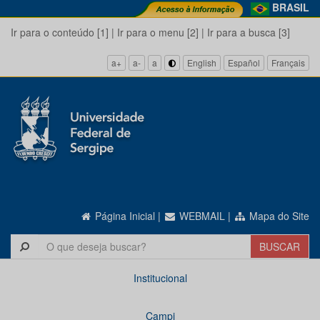
BRASIL
Ir para o conteúdo [1]
|
Ir para o menu [2]
|
Ir para a busca [3]
a+
a-
a
English
Español
Français
Página Inicial
|
WEBMAIL
|
Mapa do Site
Institucional
Campi