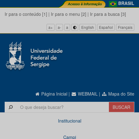
BRASIL
Ir para o conteúdo [1]
|
Ir para o menu [2]
|
Ir para a busca [3]
a+
a-
a
English
Español
Français
Página Inicial
|
WEBMAIL
|
Mapa do Site
Institucional
Campi