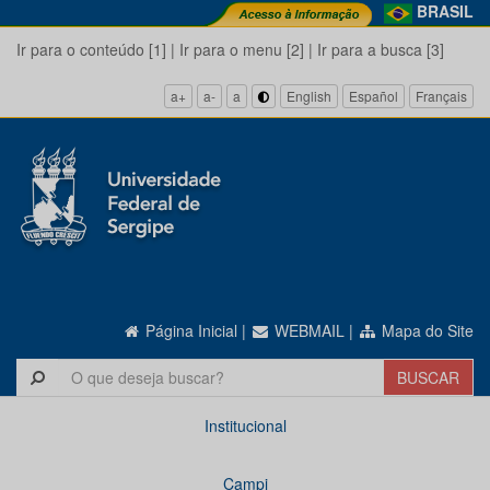
BRASIL
Ir para o conteúdo [1]
|
Ir para o menu [2]
|
Ir para a busca [3]
a+
a-
a
English
Español
Français
Página Inicial
|
WEBMAIL
|
Mapa do Site
Institucional
Campi