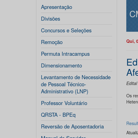
Apresentação
C
Divisões
Concursos e Seleções
Qui, 
Remoção
Permuta Intracampus
Ed
Dimensionamento
Af
Levantamento de Necessidade
Edita
de Pessoal Técnico-
Administrativo (LNP)
Os re
Hetero
Professor Voluntário
QRSTA - BPEq
Resul
Reversão de Aposentadoria
Atual