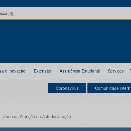
usca [3]
sa e Inovação
Extensão
Assistência Estudantil
Serviços
Coronavírus
Comunidade intern
esultado da Aferição da Autodeclaração