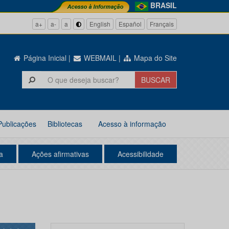
BRASIL
a+
a-
a
English
Español
Français
Página Inicial
|
WEBMAIL
|
Mapa do Site
Publicações
Bibliotecas
Acesso à informação
a
Ações afirmativas
Acessibilidade