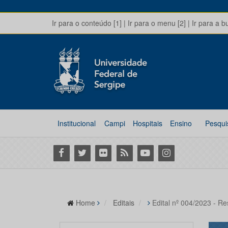
Ir para o conteúdo [1]
|
Ir para o menu [2]
|
Ir para a b
Institucional
Campi
Hospitais
Ensino
Pesqui
Facebook
Twitter
Flickr
RSS
Youtube
Instagram
Home
Editais
Edital nº 004/2023 - R