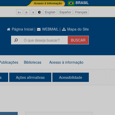
BRASIL
a+
a-
a
English
Español
Français
Página Inicial
|
WEBMAIL
|
Mapa do Site
Publicações
Bibliotecas
Acesso à informação
a
Ações afirmativas
Acessibilidade