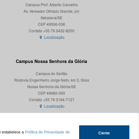
Campus Prof. Alberto Carvalho
Av. Vereador Olímpio Grande, s/n
Itabaiana/SE
CEP 49506-036
Localização
Campus Nossa Senhora da Glória
Campus do Sertão
Rodovia Engenheiro Jorge Neto, km 3, Silos
Nossa Senhora da Glória/SE
CEP 49680-000
Localização
ue estabelece a
Política de Privacidade de
Ciente