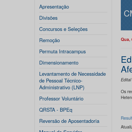
Apresentação
C
Divisões
Concursos e Seleções
Qua, 
Remoção
Permuta Intracampus
Ed
Dimensionamento
Af
Levantamento de Necessidade
Edita
de Pessoal Técnico-
Administrativo (LNP)
Os re
Hetero
Professor Voluntário
QRSTA - BPEq
Resul
Reversão de Aposentadoria
Atual