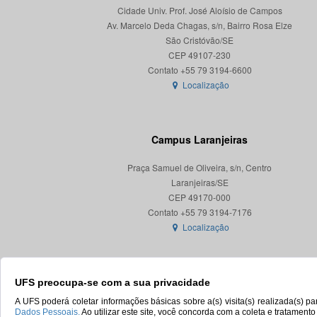
Cidade Univ. Prof. José Aloísio de Campos
Av. Marcelo Deda Chagas, s/n, Bairro Rosa Elze
São Cristóvão/SE
CEP 49107-230
Localização
Campus Laranjeiras
Praça Samuel de Oliveira, s/n, Centro
Laranjeiras/SE
CEP 49170-000
Localização
UFS preocupa-se com a sua privacidade
A UFS poderá coletar informações básicas sobre a(s) visita(s) realizada(s) 
Dados Pessoais.
Ao utilizar este site, você concorda com a coleta e tratament