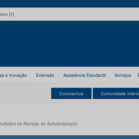
usca [3]
sa e Inovação
Extensão
Assistência Estudantil
Serviços
Coronavírus
Comunidade intern
esultados da Aferição da Autodeclaração