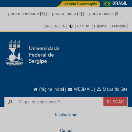
BRASIL
Ir para o conteúdo [1]
|
Ir para o menu [2]
|
Ir para a busca [3]
a+
a-
a
English
Español
Français
Página Inicial
|
WEBMAIL
|
Mapa do Site
Institucional
Campi