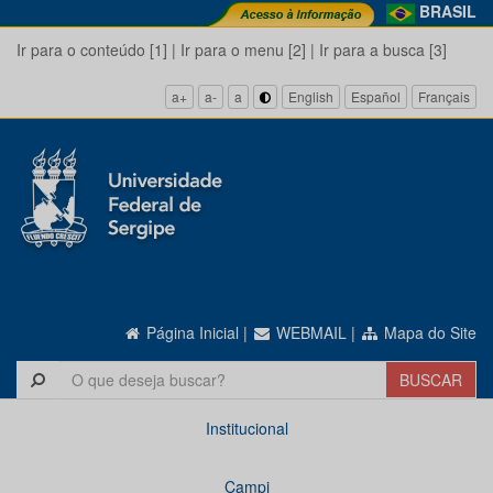
BRASIL
Ir para o conteúdo [1]
|
Ir para o menu [2]
|
Ir para a busca [3]
a+
a-
a
English
Español
Français
Página Inicial
|
WEBMAIL
|
Mapa do Site
Institucional
Campi