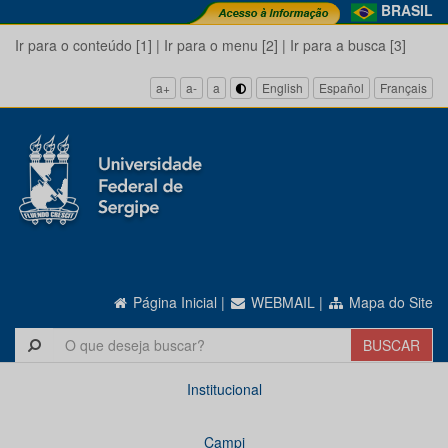
BRASIL
Ir para o conteúdo [1]
|
Ir para o menu [2]
|
Ir para a busca [3]
a+
a-
a
English
Español
Français
Página Inicial
|
WEBMAIL
|
Mapa do Site
Institucional
Campi