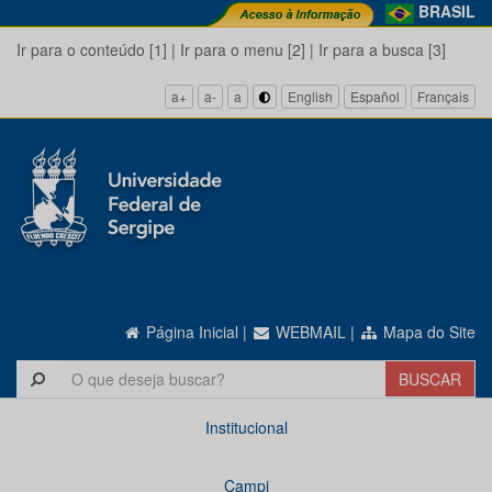
BRASIL
Ir para o conteúdo [1]
|
Ir para o menu [2]
|
Ir para a busca [3]
a+
a-
a
English
Español
Français
Página Inicial
|
WEBMAIL
|
Mapa do Site
Institucional
Campi