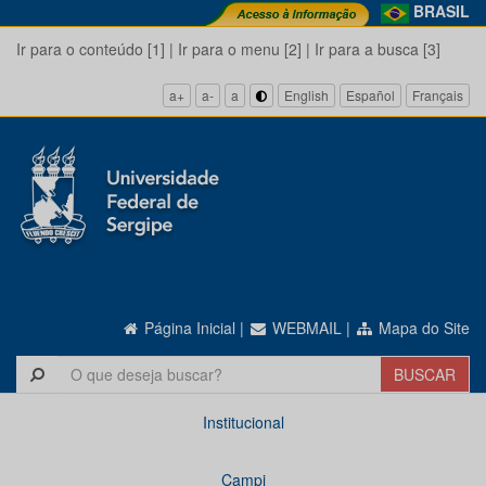
BRASIL
Ir para o conteúdo [1]
|
Ir para o menu [2]
|
Ir para a busca [3]
a+
a-
a
English
Español
Français
Página Inicial
|
WEBMAIL
|
Mapa do Site
Institucional
Campi