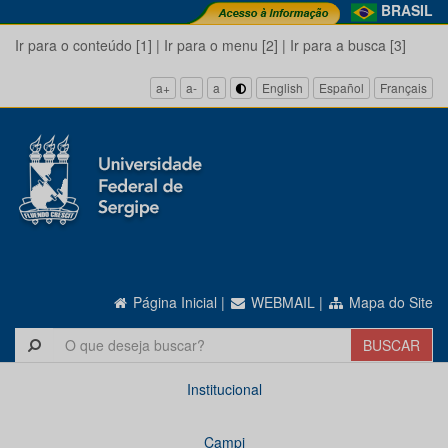
BRASIL
Ir para o conteúdo [1]
|
Ir para o menu [2]
|
Ir para a busca [3]
a+
a-
a
English
Español
Français
Página Inicial
|
WEBMAIL
|
Mapa do Site
Institucional
Campi