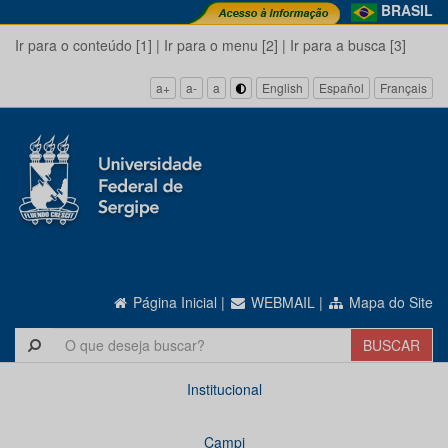
BRASIL
Ir para o conteúdo [1]
|
Ir para o menu [2]
|
Ir para a busca [3]
a+
a-
a
English
Español
Français
Página Inicial
|
WEBMAIL
|
Mapa do Site
Institucional
Campi