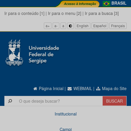
BRASIL
Ir para o conteúdo [1]
|
Ir para o menu [2]
|
Ir para a busca [3]
a+
a-
a
English
Español
Français
Página Inicial
|
WEBMAIL
|
Mapa do Site
Institucional
Campi