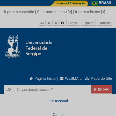
BRASIL
Ir para o conteúdo [1]
|
Ir para o menu [2]
|
Ir para a busca [3]
a+
a-
a
English
Español
Français
Página Inicial
|
WEBMAIL
|
Mapa do Site
Institucional
Campi