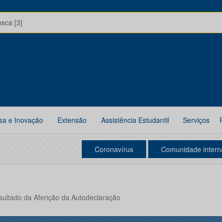
usca [3]
sa e Inovação
Extensão
Assistência Estudantil
Serviços
Coronavírus
Comunidade intern
esultado da Aferição da Autodeclaração