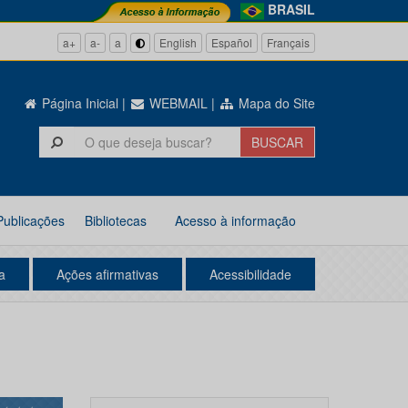
BRASIL
a+
a-
a
English
Español
Français
Página Inicial
|
WEBMAIL
|
Mapa do Site
Publicações
Bibliotecas
Acesso à informação
a
Ações afirmativas
Acessibilidade