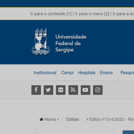
Ir para o conteúdo [1]
|
Ir para o menu [2]
|
Ir para a b
Institucional
Campi
Hospitais
Ensino
Pesqui
Facebook
Twitter
Flickr
RSS
Youtube
Instagram
Home
Editais
Edital nº 014/2023 - R