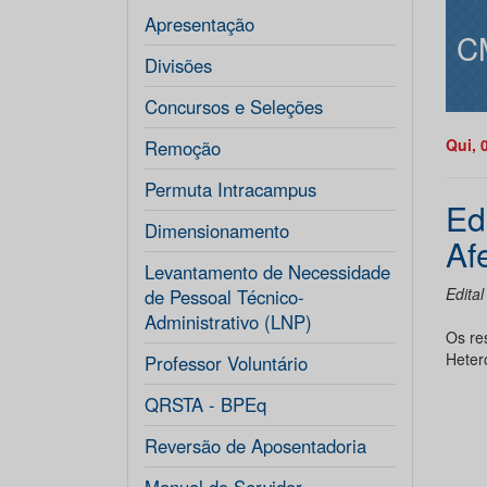
Apresentação
C
Divisões
Concursos e Seleções
Qui, 
Remoção
Permuta Intracampus
Ed
Dimensionamento
Af
Levantamento de Necessidade
Edita
de Pessoal Técnico-
Administrativo (LNP)
Os re
Hetero
Professor Voluntário
QRSTA - BPEq
Reversão de Aposentadoria