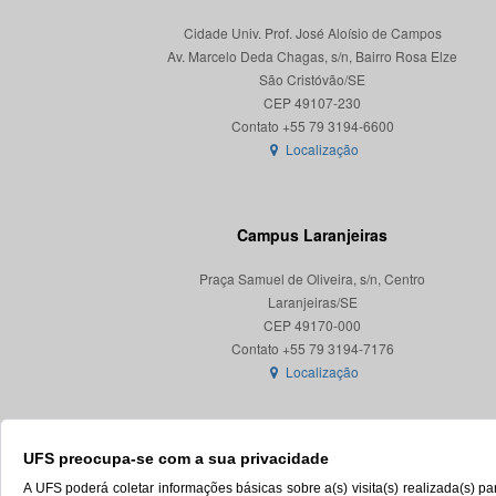
Cidade Univ. Prof. José Aloísio de Campos
Av. Marcelo Deda Chagas, s/n, Bairro Rosa Elze
São Cristóvão/SE
CEP 49107-230
Localização
Campus Laranjeiras
Praça Samuel de Oliveira, s/n, Centro
Laranjeiras/SE
CEP 49170-000
Localização
UFS preocupa-se com a sua privacidade
A UFS poderá coletar informações básicas sobre a(s) visita(s) realizada(s) 