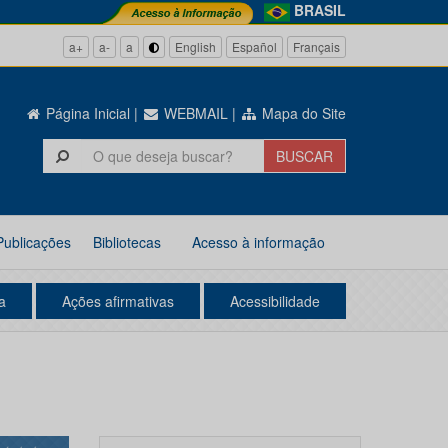
BRASIL
a+
a-
a
English
Español
Français
Página Inicial
|
WEBMAIL
|
Mapa do Site
Publicações
Bibliotecas
Acesso à informação
a
Ações afirmativas
Acessibilidade