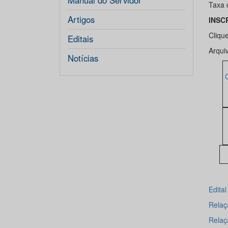
Manual do Servidor
Taxa 
Artigos
INSC
Cliqu
Editais
Arqui
Notícias
Edita
Relaçã
Relaç