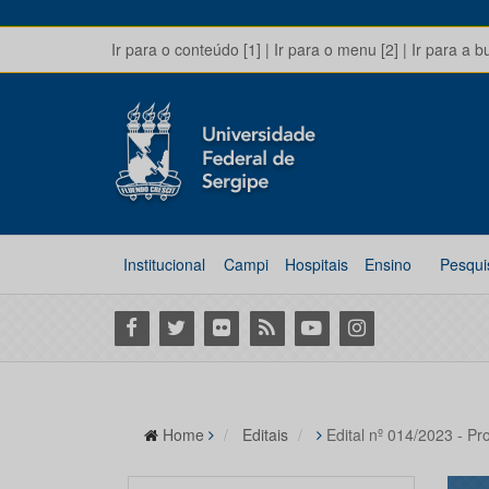
Ir para o conteúdo [1]
|
Ir para o menu [2]
|
Ir para a b
Institucional
Campi
Hospitais
Ensino
Pesqui
Facebook
Twitter
Flickr
RSS
Youtube
Instagram
Home
Editais
Edital nº 014/2023 - Pr