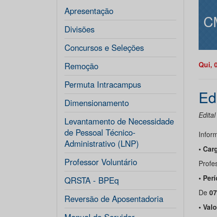
Apresentação
C
Divisões
Concursos e Seleções
Qui, 
Remoção
Permuta Intracampus
Ed
Dimensionamento
Edital
Levantamento de Necessidade
de Pessoal Técnico-
Infor
Administrativo (LNP)
• Car
Professor Voluntário
Profes
• Per
QRSTA - BPEq
De
07
Reversão de Aposentadoria
• Val