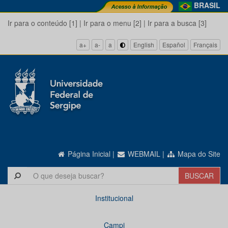
BRASIL
Ir para o conteúdo [1]
|
Ir para o menu [2]
|
Ir para a busca [3]
a+
a-
a
English
Español
Français
Página Inicial
|
WEBMAIL
|
Mapa do Site
Institucional
Campi