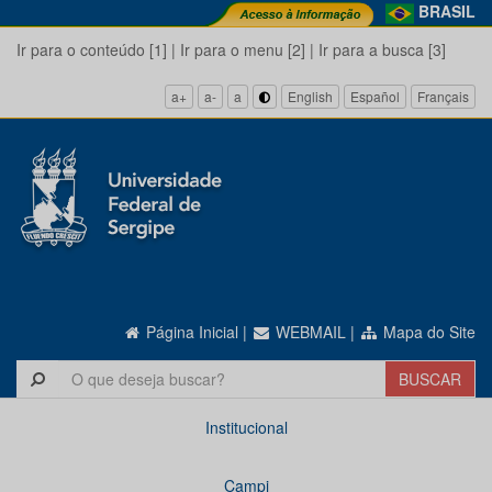
BRASIL
Ir para o conteúdo [1]
|
Ir para o menu [2]
|
Ir para a busca [3]
a+
a-
a
English
Español
Français
Página Inicial
|
WEBMAIL
|
Mapa do Site
Institucional
Campi