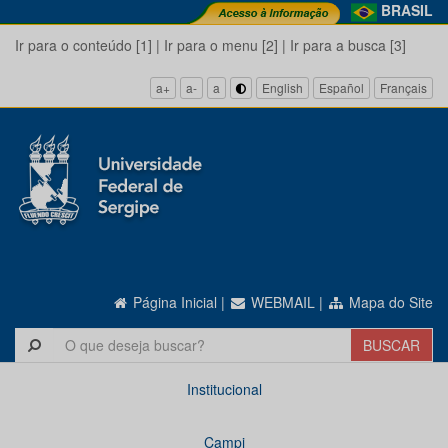
BRASIL
Ir para o conteúdo [1]
|
Ir para o menu [2]
|
Ir para a busca [3]
a+
a-
a
English
Español
Français
Página Inicial
|
WEBMAIL
|
Mapa do Site
Institucional
Campi