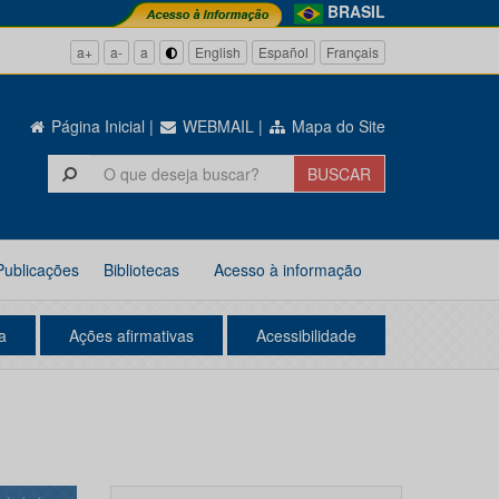
BRASIL
a+
a-
a
English
Español
Français
Página Inicial
|
WEBMAIL
|
Mapa do Site
Publicações
Bibliotecas
Acesso à informação
a
Ações afirmativas
Acessibilidade