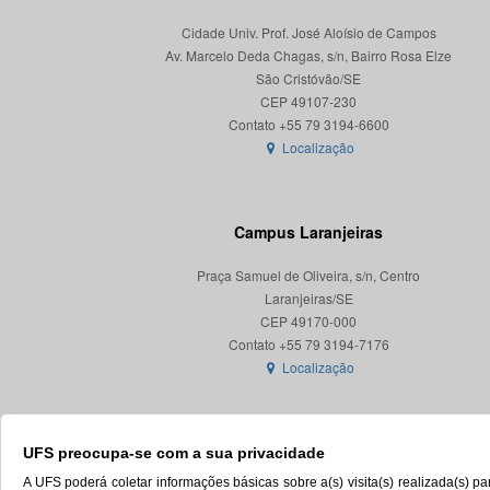
Cidade Univ. Prof. José Aloísio de Campos
Av. Marcelo Deda Chagas, s/n, Bairro Rosa Elze
São Cristóvão/SE
CEP 49107-230
Localização
Campus Laranjeiras
Praça Samuel de Oliveira, s/n, Centro
Laranjeiras/SE
CEP 49170-000
Localização
UFS preocupa-se com a sua privacidade
A UFS poderá coletar informações básicas sobre a(s) visita(s) realizada(s) 