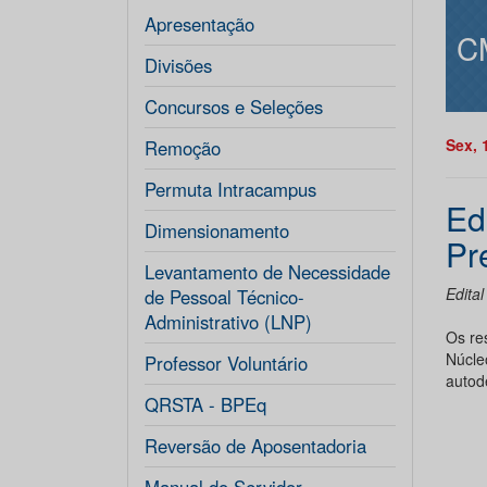
Apresentação
C
Divisões
Concursos e Seleções
Sex, 
Remoção
Permuta Intracampus
Ed
Dimensionamento
Pr
Levantamento de Necessidade
Edita
de Pessoal Técnico-
Administrativo (LNP)
Os re
Núcle
Professor Voluntário
autod
QRSTA - BPEq
Reversão de Aposentadoria