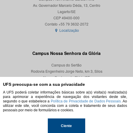
Av. Governador Marcelo Déda, 13, Centro
Lagarto/SE
CEP 49400-000
Localização
Campus Nossa Senhora da Glória
Campus do Sertão
Rodovia Engenheiro Jorge Neto, km 3, Silos
Nossa Senhora da Glória/SE
CEP 49680-000
UFS preocupa-se com a sua privacidade
A UFS poderá coletar informações básicas sobre a(s) visita(s) realizada(s)
Localização
para aprimorar a experiência de navegação dos visitantes deste site,
segundo o que estabelece a
Política de Privacidade de Dados Pessoais.
Ao
utilizar este site, você concorda com a coleta e tratamento de seus dados
pessoais por meio de formulários e cookies.
© 2026. Todos os direitos reservados.
Ciente
Universidade Federal de Sergipe.