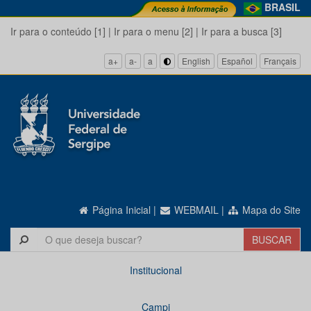
BRASIL
Ir para o conteúdo [1]
|
Ir para o menu [2]
|
Ir para a busca [3]
a+
a-
a
English
Español
Français
Página Inicial
|
WEBMAIL
|
Mapa do Site
Institucional
Campi