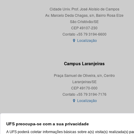
Cidade Univ. Prof. José Aloísio de Campos
Av. Marcelo Deda Chagas, s/n, Bairro Rosa Elze
São Cristóvão/SE
CEP 49107-230
Localização
Campus Laranjeiras
Praça Samuel de Oliveira, s/n, Centro
Laranjeiras/SE
CEP 49170-000
Localização
UFS preocupa-se com a sua privacidade
A UFS poderá coletar informações básicas sobre a(s) visita(s) realizada(s) 