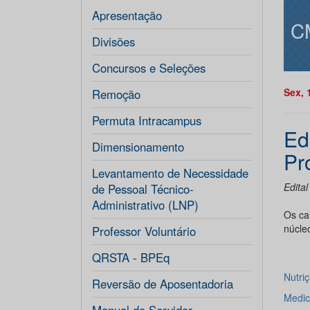
Apresentação
C
Divisões
Concursos e Seleções
Sex, 
Remoção
Permuta Intracampus
Ed
Dimensionamento
Pr
Levantamento de Necessidade
Edita
de Pessoal Técnico-
Administrativo (LNP)
Os ca
núcle
Professor Voluntário
QRSTA - BPEq
Nutriç
Reversão de Aposentadoria
Medic