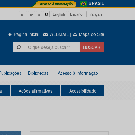
BRASIL
a+
a-
a
English
Español
Français
Página Inicial
|
WEBMAIL
|
Mapa do Site
Publicações
Bibliotecas
Acesso à informação
a
Ações afirmativas
Acessibilidade