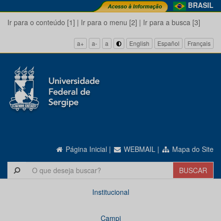
BRASIL
Ir para o conteúdo [1]
|
Ir para o menu [2]
|
Ir para a busca [3]
a+
a-
a
English
Español
Français
Página Inicial
|
WEBMAIL
|
Mapa do Site
Institucional
Campi