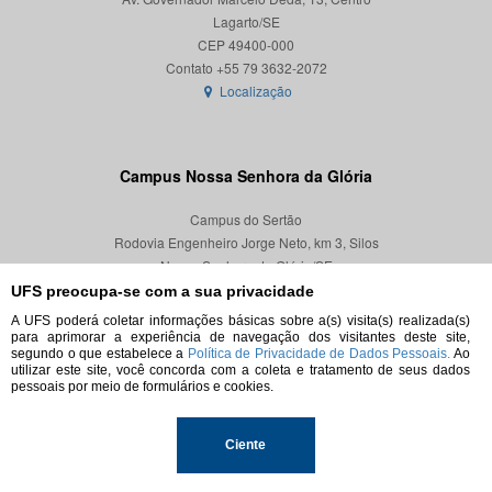
Lagarto/SE
CEP 49400-000
Localização
Campus Nossa Senhora da Glória
Campus do Sertão
Rodovia Engenheiro Jorge Neto, km 3, Silos
Nossa Senhora da Glória/SE
CEP 49680-000
UFS preocupa-se com a sua privacidade
A UFS poderá coletar informações básicas sobre a(s) visita(s) realizada(s)
Localização
para aprimorar a experiência de navegação dos visitantes deste site,
segundo o que estabelece a
Política de Privacidade de Dados Pessoais.
Ao
utilizar este site, você concorda com a coleta e tratamento de seus dados
pessoais por meio de formulários e cookies.
© 2026. Todos os direitos reservados.
Ciente
Universidade Federal de Sergipe.