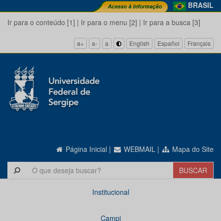
BRASIL
Ir para o conteúdo [1]
|
Ir para o menu [2]
|
Ir para a busca [3]
a+
a-
a
English
Español
Français
Página Inicial
|
WEBMAIL
|
Mapa do Site
Institucional
Campi