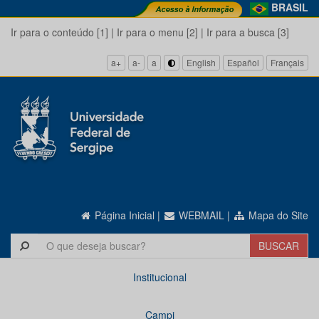
BRASIL
Ir para o conteúdo [1]
|
Ir para o menu [2]
|
Ir para a busca [3]
a+
a-
a
English
Español
Français
Página Inicial
|
WEBMAIL
|
Mapa do Site
Institucional
Campi