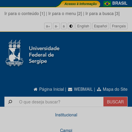
BRASIL
Ir para o conteúdo [1]
|
Ir para o menu [2]
|
Ir para a busca [3]
a+
a-
a
English
Español
Français
Página Inicial
|
WEBMAIL
|
Mapa do Site
Institucional
Campi