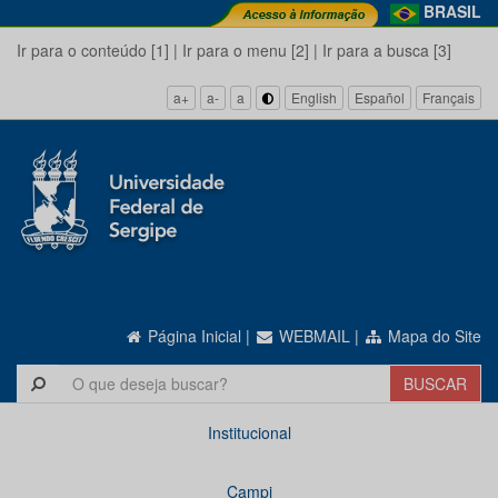
BRASIL
Ir para o conteúdo [1]
|
Ir para o menu [2]
|
Ir para a busca [3]
a+
a-
a
English
Español
Français
Página Inicial
|
WEBMAIL
|
Mapa do Site
Institucional
Campi