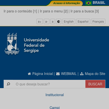
BRASIL
Ir para o conteúdo [1]
|
Ir para o menu [2]
|
Ir para a busca [3]
a+
a-
a
English
Español
Français
Página Inicial
|
WEBMAIL
|
Mapa do Site
Institucional
Campi