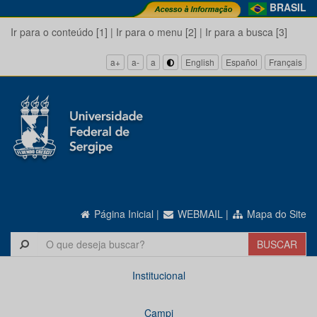
BRASIL
Ir para o conteúdo [1]
|
Ir para o menu [2]
|
Ir para a busca [3]
a+
a-
a
English
Español
Français
Página Inicial
|
WEBMAIL
|
Mapa do Site
Institucional
Campi